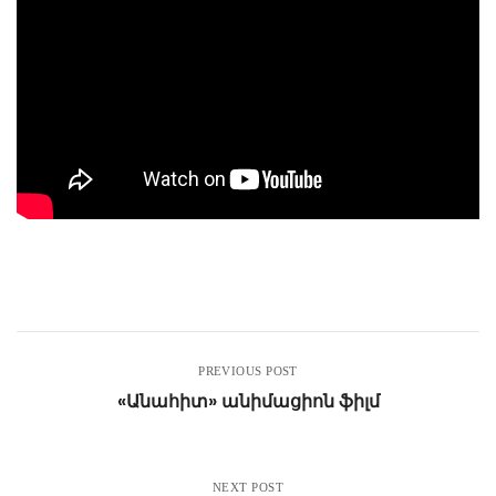
PREVIOUS POST
«Անահիտ» անիմացիոն ֆիլմ
NEXT POST